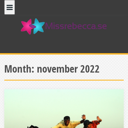
Skip
to
content
Month:
november 2022