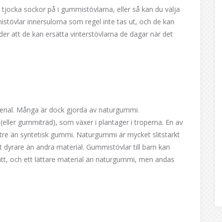
ar tjocka sockor på i gummistövlarna, eller så kan du välja
stövlar innersulorna som regel inte tas ut, och de kan
yder att de kan ersätta vinterstövlarna de dagar när det
erial. Många är dock gjorda av naturgummi.
(eller gummiträd), som växer i plantager i troperna. En av
re än syntetisk gummi. Naturgummi är mycket slitstarkt
t dyrare än andra material. Gummistövlar till barn kan
tt, och ett lättare material än naturgummi, men andas