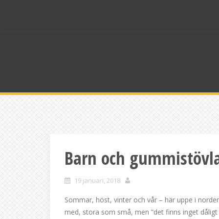
Skip
to
content
Barn och gummistövl
19 januari, 2018
Sommar, höst, vinter och vår – här uppe i norden 
med, stora som små, men ”det finns inget dåligt v