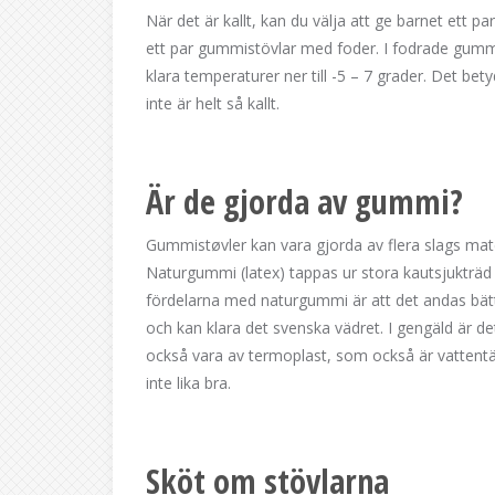
När det är kallt, kan du välja att ge barnet ett p
ett par gummistövlar med foder. I fodrade gummi
klara temperaturer ner till -5 – 7 grader. Det bet
inte är helt så kallt.
Är de gjorda av gummi?
Gummistøvler kan vara gjorda av flera slags mat
Naturgummi (latex) tappas ur stora kautsjukträd 
fördelarna med naturgummi är att det andas bätt
och kan klara det svenska vädret. I gengäld är de
också vara av termoplast, som också är vattentä
inte lika bra.
Sköt om stövlarna