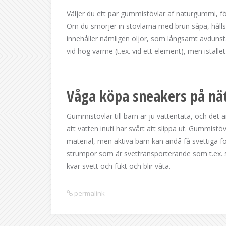
Väljer du ett par gummistövlar af naturgummi, f
Om du smörjer in stövlarna med brun såpa, hålls
innehåller nämligen oljor, som långsamt avdunstar,
vid hög värme (t.ex. vid ett element), men iställe
Våga köpa sneakers på nä
Gummistövlar till barn är ju vattentäta, och det ä
att vatten inuti har svårt att slippa ut. Gummist
material, men aktiva barn kan ändå få svettiga fö
strumpor som är svettransporterande som t.ex. st
kvar svett och fukt och blir våta.
permalink