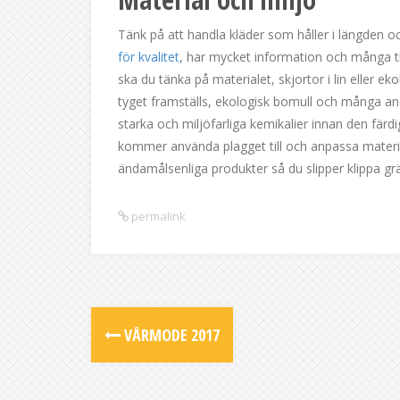
Tänk på att handla kläder som håller i längden 
för kvalitet
, har mycket information och många tip
ska du tänka på materialet, skjortor i lin eller e
tyget framställs, ekologisk bomull och många 
starka och miljöfarliga kemikalier innan den fär
kommer använda plagget till och anpassa material
ändamålsenliga produkter så du slipper klippa gräs
permalink
Post
VÅRMODE 2017
navigation