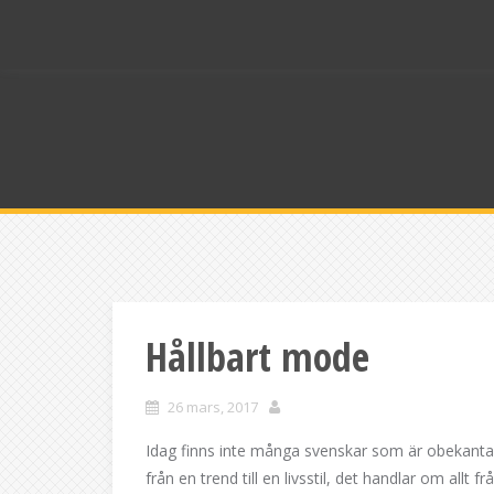
Skip
to
content
Hållbart mode
26 mars, 2017
Idag finns inte många svenskar som är obekanta m
från en trend till en livsstil, det handlar om allt f