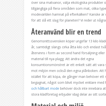
över sina matvanor, välja ekologiska produkter oc
tillgängliga på flera områden som mat, olika ty
modevärlden hamnat på efterkälken? Kanske är d
för att slå ett slag för planeten? Vi reder ut någr
Återanvänd blir en trend
Genomsnittssvensken köper ungefär 13 kilo kläd
år, samtidigt slängs cirka åtta kilo och endast två
återvinns i form av second hand försäljning elle
material till nya plagg. Att ändra det egna
konsumtionsmönstret är ett enkelt sätt att vara 
mot miljön men också den egna plånboken. Att h
istället för att köpa, de gånger man behöver ett 
begagnat, något som blivit mycket enklare med h
och hållbart mode
behöver dock inte innebära att
stora klädföretag erbjuder idag delar av sitt sorti
Material och miljö