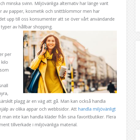
h minska svinn. Miljövänliga alternativ har länge varit
per av papper, kosmetik och snittblommor men har
et upp till oss konsumenter att se över vårt användande
a typer av hållbar shopping.
er per
 kilo
r som
snäll
yra,
särskilt plagg är en väg att gå. Man kan också handla
jälp av olika appar och webbsidor. Att
handla miljövänligt
 man inte kan handla kläder från sina favoritbutiker. Flera
ment tillverkade i miljövänliga material.